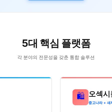
5대 핵심 플랫폼
각 분야의 전문성을 갖춘 통합 솔루션
오섹시
🛍️
중고나라 + 새