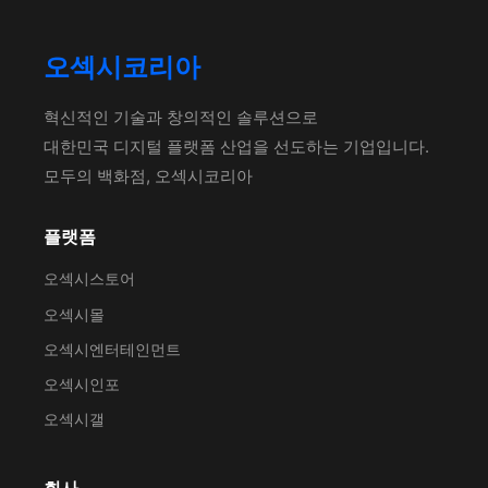
오섹시코리아
혁신적인 기술과 창의적인 솔루션으로
대한민국 디지털 플랫폼 산업을 선도하는 기업입니다.
모두의 백화점, 오섹시코리아
플랫폼
오섹시스토어
오섹시몰
오섹시엔터테인먼트
오섹시인포
오섹시갤