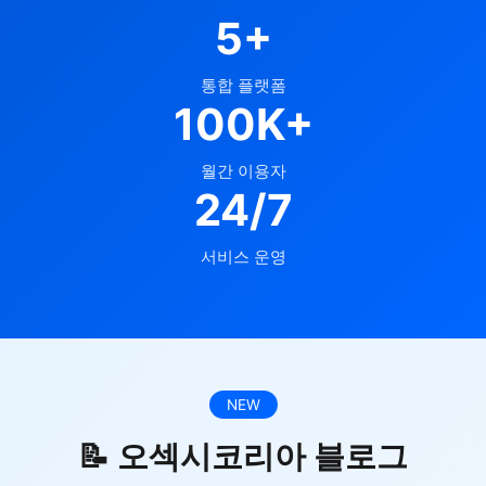
5+
통합 플랫폼
100K+
월간 이용자
24/7
서비스 운영
NEW
📝 오섹시코리아 블로그