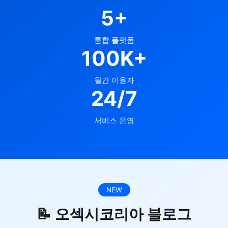
5+
통합 플랫폼
100K+
월간 이용자
24/7
서비스 운영
NEW
📝 오섹시코리아 블로그