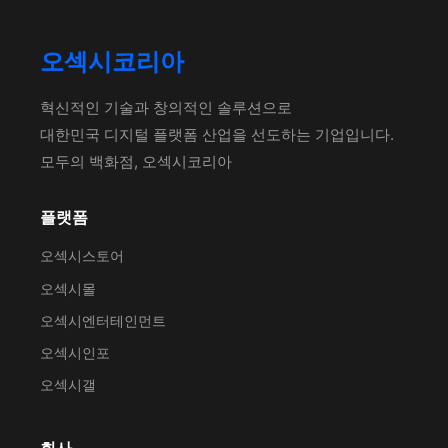
오섹시코리아
혁신적인 기술과 창의적인 솔루션으로
대한민국 디지털 플랫폼 산업을 선도하는 기업입니다.
모두의 백화점, 오섹시코리아
플랫폼
오섹시스토어
오섹시몰
오섹시엔터테인먼트
오섹시인포
오섹시갤