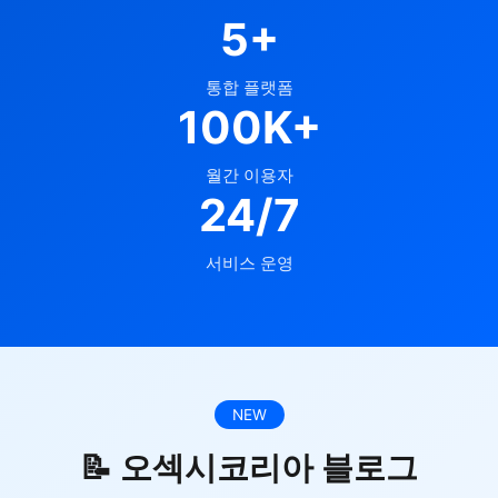
5+
통합 플랫폼
100K+
월간 이용자
24/7
서비스 운영
NEW
📝 오섹시코리아 블로그