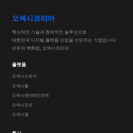
오섹시코리아
혁신적인 기술과 창의적인 솔루션으로
대한민국 디지털 플랫폼 산업을 선도하는 기업입니다.
모두의 백화점, 오섹시코리아
플랫폼
오섹시스토어
오섹시몰
오섹시엔터테인먼트
오섹시인포
오섹시갤