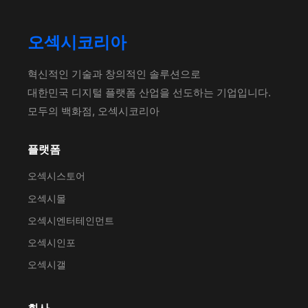
오섹시코리아
혁신적인 기술과 창의적인 솔루션으로
대한민국 디지털 플랫폼 산업을 선도하는 기업입니다.
모두의 백화점, 오섹시코리아
플랫폼
오섹시스토어
오섹시몰
오섹시엔터테인먼트
오섹시인포
오섹시갤