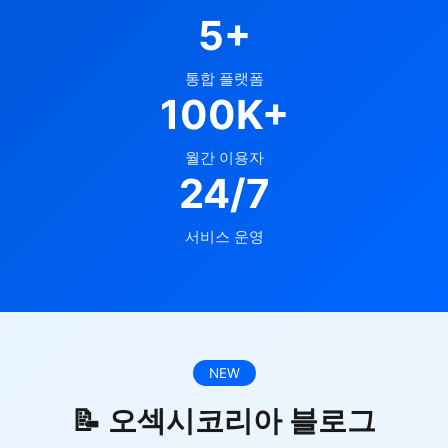
5+
통합 플랫폼
100K+
월간 이용자
24/7
서비스 운영
NEW
📝 오섹시코리아 블로그