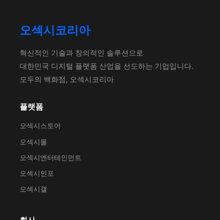
오섹시코리아
혁신적인 기술과 창의적인 솔루션으로
대한민국 디지털 플랫폼 산업을 선도하는 기업입니다.
모두의 백화점, 오섹시코리아
플랫폼
오섹시스토어
오섹시몰
오섹시엔터테인먼트
오섹시인포
오섹시갤