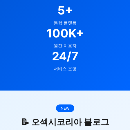
5+
통합 플랫폼
100K+
월간 이용자
24/7
서비스 운영
NEW
📝 오섹시코리아 블로그