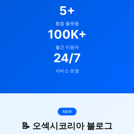
5+
통합 플랫폼
100K+
월간 이용자
24/7
서비스 운영
NEW
📝 오섹시코리아 블로그