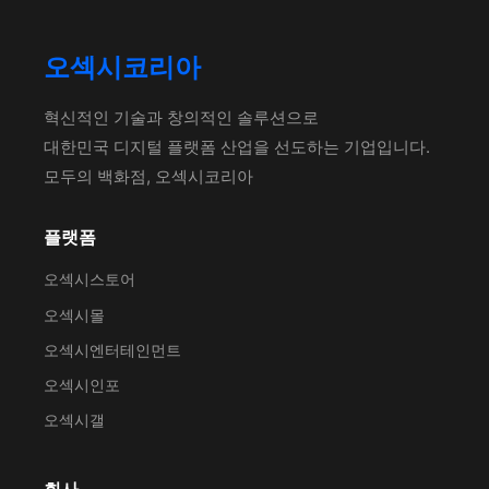
오섹시코리아
혁신적인 기술과 창의적인 솔루션으로
대한민국 디지털 플랫폼 산업을 선도하는 기업입니다.
모두의 백화점, 오섹시코리아
플랫폼
오섹시스토어
오섹시몰
오섹시엔터테인먼트
오섹시인포
오섹시갤