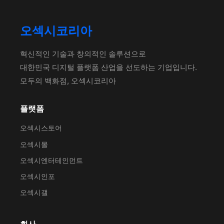
오섹시코리아
혁신적인 기술과 창의적인 솔루션으로
대한민국 디지털 플랫폼 산업을 선도하는 기업입니다.
모두의 백화점, 오섹시코리아
플랫폼
오섹시스토어
오섹시몰
오섹시엔터테인먼트
오섹시인포
오섹시갤