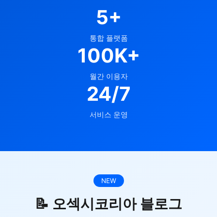
5+
통합 플랫폼
100K+
월간 이용자
24/7
서비스 운영
NEW
📝 오섹시코리아 블로그