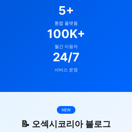
5+
통합 플랫폼
100K+
월간 이용자
24/7
서비스 운영
NEW
📝 오섹시코리아 블로그