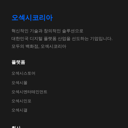
오섹시코리아
혁신적인 기술과 창의적인 솔루션으로
대한민국 디지털 플랫폼 산업을 선도하는 기업입니다.
모두의 백화점, 오섹시코리아
플랫폼
오섹시스토어
오섹시몰
오섹시엔터테인먼트
오섹시인포
오섹시갤