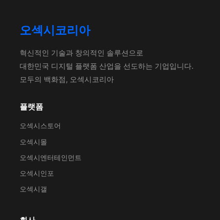
오섹시코리아
혁신적인 기술과 창의적인 솔루션으로
대한민국 디지털 플랫폼 산업을 선도하는 기업입니다.
모두의 백화점, 오섹시코리아
플랫폼
오섹시스토어
오섹시몰
오섹시엔터테인먼트
오섹시인포
오섹시갤