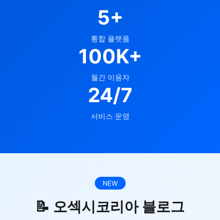
5+
통합 플랫폼
100K+
월간 이용자
24/7
서비스 운영
NEW
📝 오섹시코리아 블로그