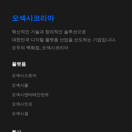
오섹시코리아
혁신적인 기술과 창의적인 솔루션으로
대한민국 디지털 플랫폼 산업을 선도하는 기업입니다.
모두의 백화점, 오섹시코리아
플랫폼
오섹시스토어
오섹시몰
오섹시엔터테인먼트
오섹시인포
오섹시갤