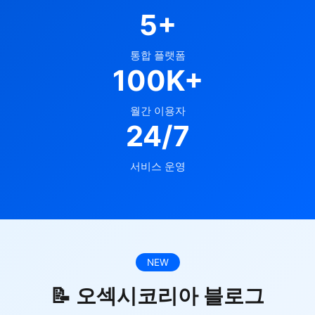
5+
통합 플랫폼
100K+
월간 이용자
24/7
서비스 운영
NEW
📝 오섹시코리아 블로그